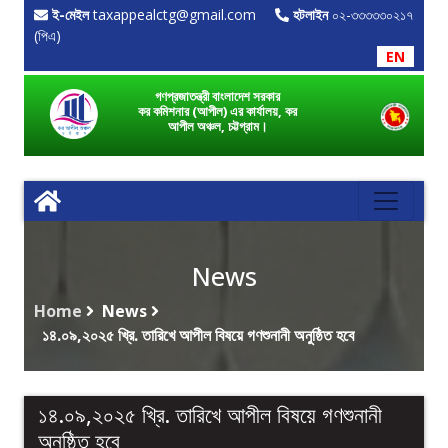
ই-মেইল
taxappealctg@gmail.com
হটলাইন
০২-৩৩৩৩৩০২১৭
(পিএ)
EN
গণপ্রজাতন্ত্রী বাংলাদেশ সরকার
কর কমিশনার (আপীল) এর কার্যালয়, কর
আপীল অঞ্চল, চট্টগ্রাম।
News
Home
News
১৪.০৯,২০২৫ খ্রি. তারিখে আপীল বিষয়ে গণশুনানী অনুষ্ঠিত হবে
১৪.০৯,২০২৫ খ্রি. তারিখে আপীল বিষয়ে গণশুনানী
অনুষ্ঠিত হবে